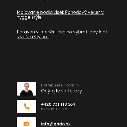
Maľovanie podľa čísel: Pohodový večer v
hygge štýle
Paraván v interiéri: ako ho vybrať, aby ladil
s vašim štýlom
Kontakt
Potrebujete poradiť?
Opýtajte sa Terezy
+420 731 118 164
info
@
gario.sk