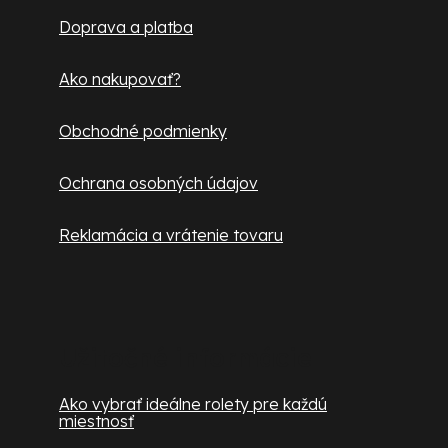
t
Doprava a platba
i
e
Ako nakupovať?
Obchodné podmienky
Ochrana osobných údajov
Reklamácia a vrátenie tovaru
Užitočné informácie
Ako vybrať ideálne rolety pre každú
miestnosť