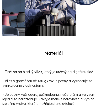
Materiál
-
Tlačí sa na hladký
vlies
, ktorý je určený na digitálnu tlač.
- Vlies s gramážou až
130 g/m2
je pevný a vyznačuje sa
vynikajúcimi vlastnosťami.
- Je odolný voči oderu, poškriabaniu, nečistotám a vplyvom
lepidla sa nerozťahuje. Zakryje menšie nerovnosti a vytvorí
izolačnú vrstvu, ktorá umožňuje stene dýchať.