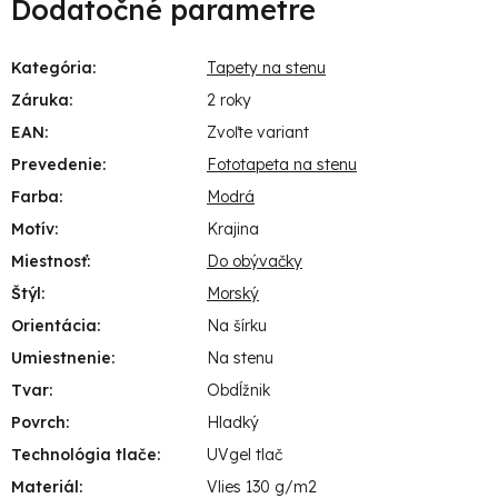
Dodatočné parametre
Kategória
:
Tapety na stenu
Záruka
:
2 roky
EAN
:
Zvoľte variant
Prevedenie
:
Fototapeta na stenu
Farba
:
Modrá
Motív
:
Krajina
Miestnosť
:
Do obývačky
Štýl
:
Morský
Orientácia
:
Na šírku
Umiestnenie
:
Na stenu
Tvar
:
Obdĺžnik
Povrch
:
Hladký
Technológia tlače
:
UVgel tlač
Materiál
:
Vlies 130 g/m2