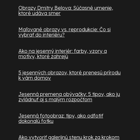
Obrazy Dmitry Belova: Súčasné umenie,
ktoré udáva smer
Maľované obrazy vs. reprodukcie: Čo si
vybrať do interiéru?
Ako na jesenný interiér: farby, vzory a
motívy, ktoré zahrejú
5 jesenných obrazov, ktoré prenesú prírodu
k vám domov
Jesenná premena obývačky: 5 tipov, ako ju
zvládnuť aj s malým rozpočtom
Jesenná fotoobraz: tipy, ako odfotiť
dokonalú fotku
Ako vytvoriť galerijnú stenu krok za krokom