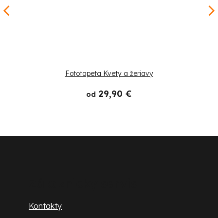
Fototapeta Kvety a žeriavy
29,90 €
od
Z
á
p
Zákaznícky servis
ä
Kontakty