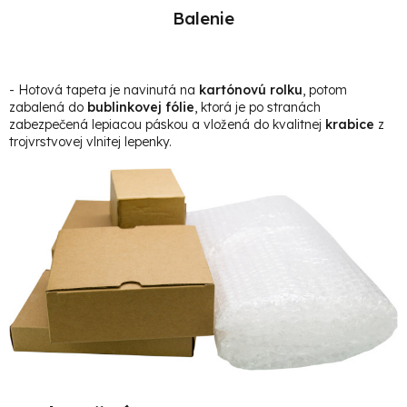
Balenie
- Hotová t
apeta je navinutá na
kartónovú rolku
, potom
zabalená do
bublinkovej fólie
, ktorá je po stranách
zabezpečená lepiacou páskou a vložená do kvalitnej
krabice
z
trojvrstvovej vlnitej lepenky.