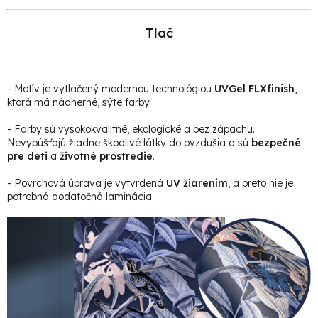
Tlač
- Motív je vytlačený modernou technológiou
UVGel FLXfinish
,
ktorá má nádherné, sýte farby.
- Farby sú vysokokvalitné, ekologické a bez zápachu.
Nevypúšťajú žiadne škodlivé látky do ovzdušia a sú
bezpečné
pre deti
a
životné prostredie
.
- Povrchová úprava je vytvrdená
UV žiarením
, a preto nie je
potrebná dodatočná laminácia.