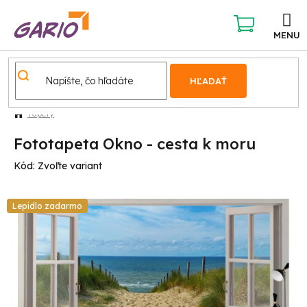
Prejsť
na
obsah
NÁKUPNÝ
KOŠÍK
HĽADAŤ
Tapety
Fototapeta Okno - cesta k moru
Kód:
Zvoľte variant
Lepidlo zadarmo