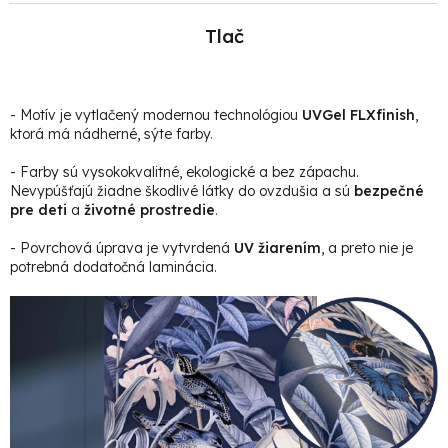
Tlač
- Motív je vytlačený modernou technológiou
UVGel FLXfinish
,
ktorá má nádherné, sýte farby.
- Farby sú vysokokvalitné, ekologické a bez zápachu.
Nevypúšťajú žiadne škodlivé látky do ovzdušia a sú
bezpečné
pre deti
a
životné prostredie
.
- Povrchová úprava je vytvrdená
UV žiarením
, a preto nie je
potrebná dodatočná laminácia.