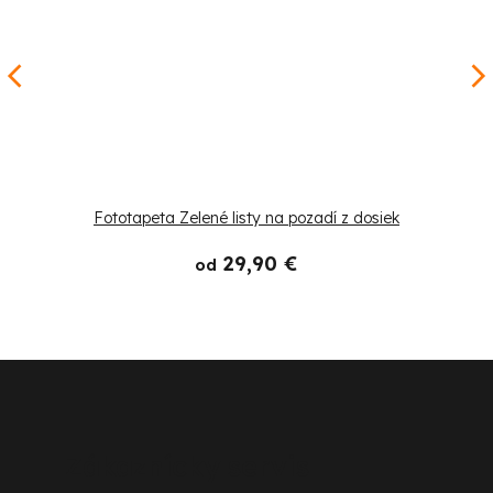
Fototapeta Zelené listy na pozadí z dosiek
29,90 €
od
Z
á
p
Zákaznícky servis