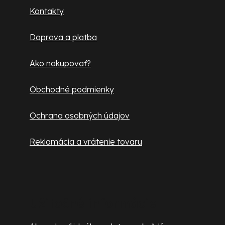
ä
Kontakty
t
Doprava a platba
i
e
Ako nakupovať?
Obchodné podmienky
Ochrana osobných údajov
Reklamácia a vrátenie tovaru
Užitočné informácie