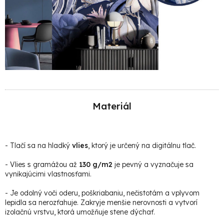
Materiál
-
Tlačí sa na hladký
vlies
, ktorý je určený na digitálnu tlač.
- Vlies s gramážou až
130 g/m2
je pevný a vyznačuje sa
vynikajúcimi vlastnosťami.
- Je odolný voči oderu, poškriabaniu, nečistotám a vplyvom
lepidla sa nerozťahuje. Zakryje menšie nerovnosti a vytvorí
izolačnú vrstvu, ktorá umožňuje stene dýchať.