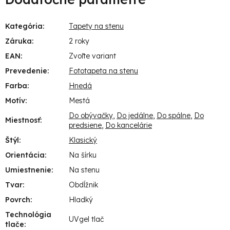
Kategória
:
Tapety na stenu
Záruka
:
2 roky
EAN
:
Zvoľte variant
Prevedenie
:
Fototapeta na stenu
Farba
:
Hnedá
Motív
:
Mestá
Do obývačky
,
Do jedálne
,
Do spálne
,
Do
Miestnosť
:
predsiene
,
Do kancelárie
Štýl
:
Klasický
Orientácia
:
Na šírku
Umiestnenie
:
Na stenu
Tvar
:
Obdĺžnik
Povrch
:
Hladký
Technológia
UVgel tlač
tlače
: