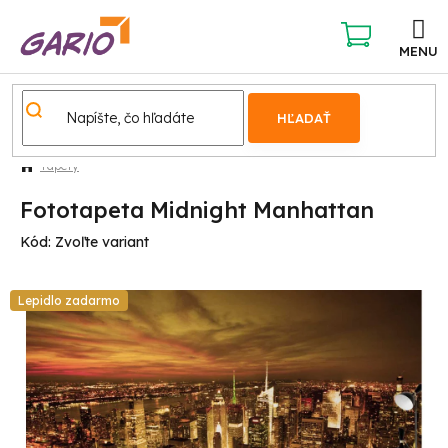
Prejsť
na
obsah
NÁKUPNÝ
KOŠÍK
HĽADAŤ
Tapety
Fototapeta Midnight Manhattan
Kód:
Zvoľte variant
Lepidlo zadarmo