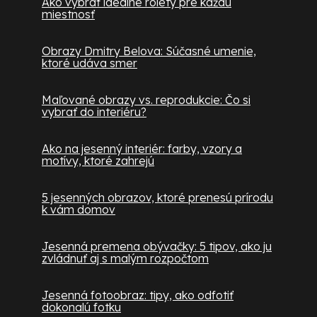
Ako vybrať ideálne rolety pre každú
miestnosť
Obrazy Dmitry Belova: Súčasné umenie,
ktoré udáva smer
Maľované obrazy vs. reprodukcie: Čo si
vybrať do interiéru?
Ako na jesenný interiér: farby, vzory a
motívy, ktoré zahrejú
5 jesenných obrazov, ktoré prenesú prírodu
k vám domov
Jesenná premena obývačky: 5 tipov, ako ju
zvládnuť aj s malým rozpočtom
Jesenná fotoobraz: tipy, ako odfotiť
dokonalú fotku