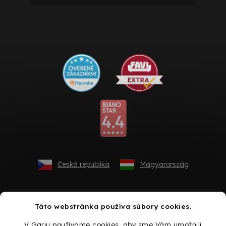
Česká republika
Magyarország
Táto webstránka používa súbory cookies.
V Gariu používame cookies, aby sme Vám umožnili