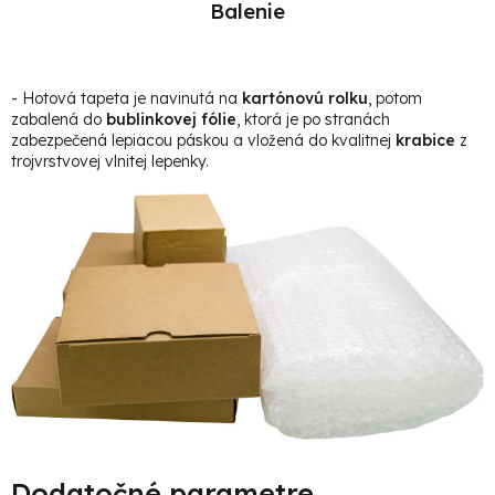
Balenie
- Hotová t
apeta je navinutá na
kartónovú rolku
, potom
zabalená do
bublinkovej fólie
, ktorá je po stranách
zabezpečená lepiacou páskou a vložená do kvalitnej
krabice
z
trojvrstvovej vlnitej lepenky.
Dodatočné parametre