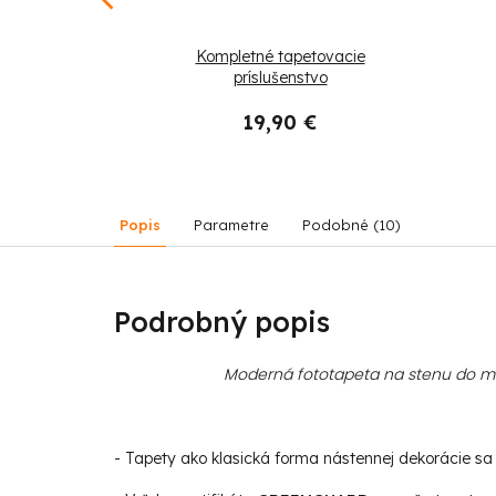
tne Chodník na
Kompletné tapetovacie
láži
príslušenstvo
19,90 €
59,90 €
Popis
Parametre
Podobné (10)
Podrobný popis
Moderná fototapeta na stenu do mod
- Tapety ako klasická forma nástennej dekorácie sa s