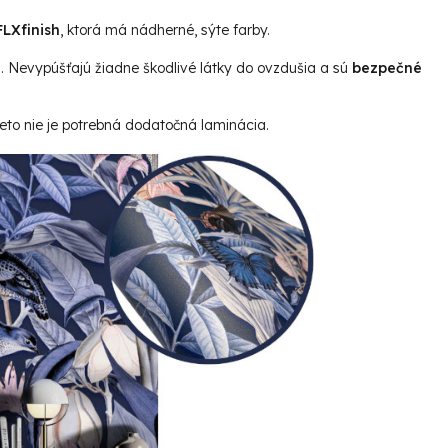
LXfinish
, ktorá má nádherné, sýte farby.
u. Nevypúšťajú žiadne škodlivé látky do ovzdušia a sú
bezpečné
reto nie je potrebná dodatočná laminácia.