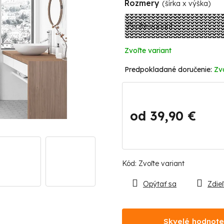
Rozmery
(šírka x výška)
Zvoľte variant
Zv
od
39,90 €
Jednotková
cena:
Kód:
Zvoľte variant
Opýtať sa
Zdieľ
Skvelé hodnote