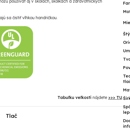
ôžu používať aj v školách, škôlkach a zdravotníckych
Fa
Mot
jú sa čistiť vlhkou handričkou.
Mie
Štý
Ori
Um
Tv
Po
Te
tla
Mat
Tabuľku veľkostí
nájdete
>>> TU
.
Šír
Sp
lep
Tlač
Do
inf