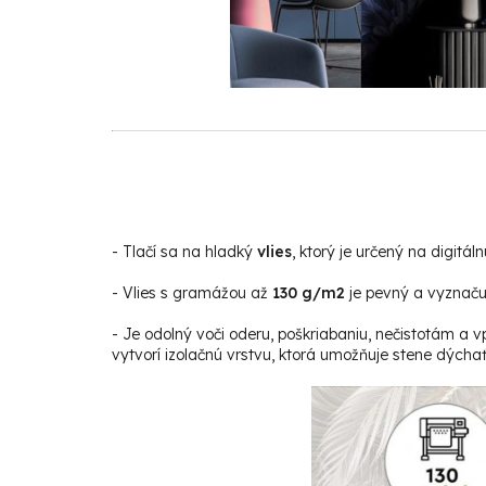
-
Tlačí sa na hladký
vlies
, ktorý je určený na digitáln
- Vlies s gramážou až
130 g/m2
je pevný a vyznačuj
- Je odolný voči oderu, poškriabaniu, nečistotám a v
vytvorí izolačnú vrstvu, ktorá umožňuje stene dýchať