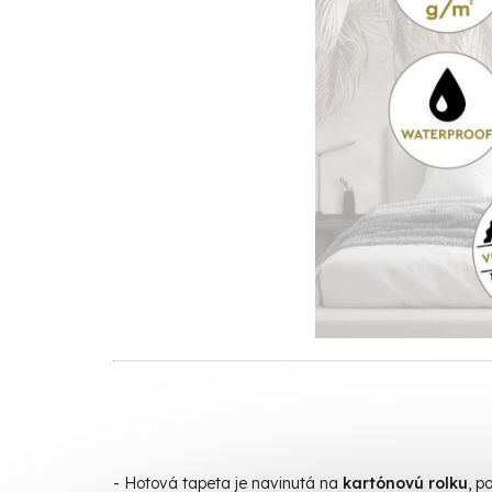
- Hotová t
apeta je navinutá na
kartónovú rolku
, p