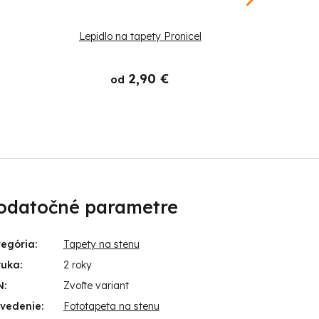
Lepidlo na tapety Pronicel
Štetec
2,90 €
od
odatočné parametre
tegória
:
Tapety na stenu
ruka
:
2 roky
N
:
Zvoľte variant
evedenie
:
Fototapeta na stenu