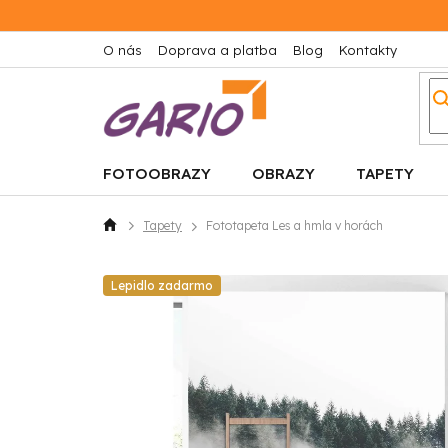
Prejsť
na
obsah
O nás
Doprava a platba
Blog
Kontakty
FOTOOBRAZY
OBRAZY
TAPETY
Tapety
Fototapeta Les a hmla v horách
Domov
Lepidlo zadarmo