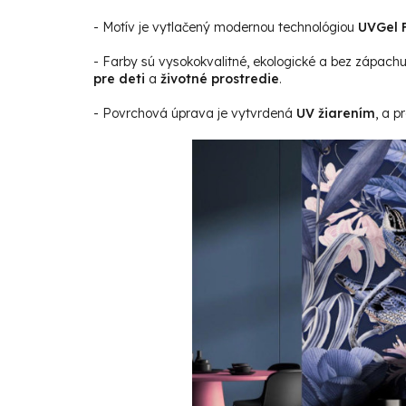
- Motív je vytlačený modernou technológiou
UVGel F
- Farby sú vysokokvalitné, ekologické a bez zápach
pre deti
a
životné prostredie
.
- Povrchová úprava je vytvrdená
UV žiarením
, a p