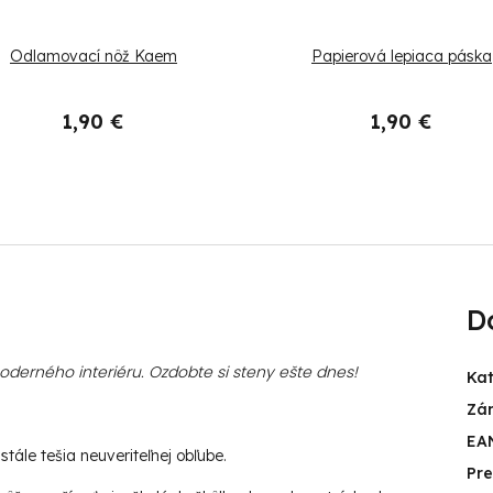
Odlamovací nôž Kaem
Papierová lepiaca páska
1,90 €
1,90 €
D
erného interiéru. Ozdobte si steny ešte dnes!
Ka
Zá
EA
tále tešia neuveriteľnej obľube.
Pr