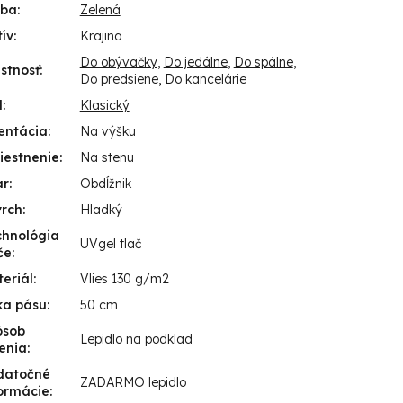
rba
:
Zelená
ív
:
Krajina
Do obývačky
,
Do jedálne
,
Do spálne
,
stnosť
:
Do predsiene
,
Do kancelárie
l
:
Klasický
entácia
:
Na výšku
iestnenie
:
Na stenu
ar
:
Obdĺžnik
vrch
:
Hladký
chnológia
UVgel tlač
če
:
eriál
:
Vlies 130 g/m2
ka pásu
:
50 cm
ôsob
Lepidlo na podklad
enia
:
datočné
ZADARMO lepidlo
ormácie
: