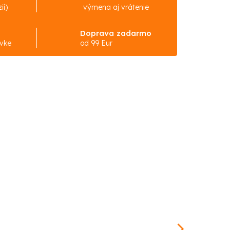
ií)
výmena aj vrátenie
Doprava zadarmo
ávke
od 99 Eur