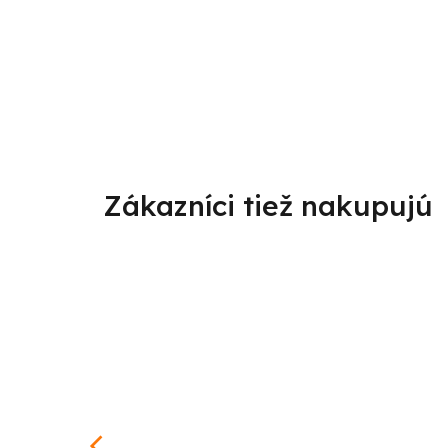
od
–25 %