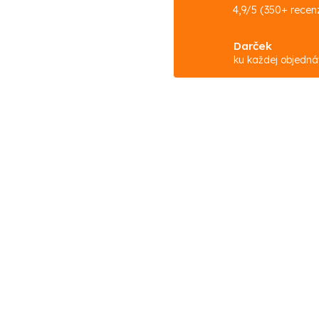
4,9/5 (350+ recenz
Darček
ku každej objedn