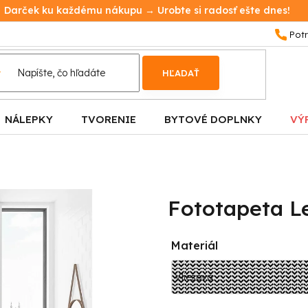
Darček ku každému nákupu → Urobte si radosť ešte dnes!
HĽADAŤ
NÁLEPKY
TVORENIE
BYTOVÉ DOPLNKY
VÝ
Fototapeta L
Materiál