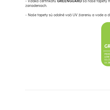
- Vďaka certifikátu
GREENGUARD
sa naše tapety m
zariadeniach.
- Naše tapety sú odolné voči UV žiareniu a vode a da