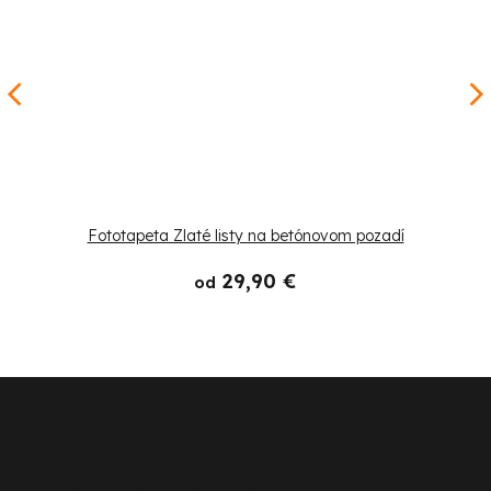
Fototapeta Zlaté listy na betónovom pozadí
29,90 €
od
Z
á
p
Zákaznícky servis