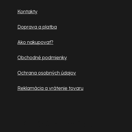
ä
Kontakty
t
Doprava a platba
i
e
Ako nakupovať?
Obchodné podmienky
Ochrana osobných údajov
Reklamácia a vrátenie tovaru
Užitočné informácie