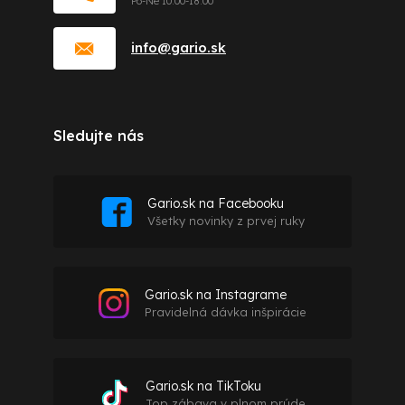
info
@
gario.sk
Sledujte nás
Gario.sk na Facebooku
Všetky novinky z prvej ruky
Gario.sk na Instagrame
Pravidelná dávka inšpirácie
Gario.sk na TikToku
Top zábava v plnom prúde