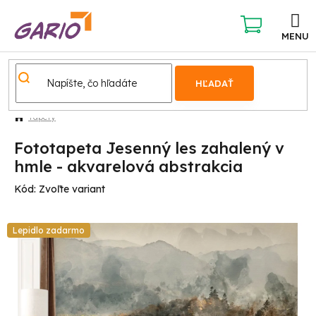
Prejsť
na
obsah
NÁKUPNÝ
KOŠÍK
HĽADAŤ
Tapety
Fototapeta Jesenný les zahalený v
hmle - akvarelová abstrakcia
Kód:
Zvoľte variant
Lepidlo zadarmo