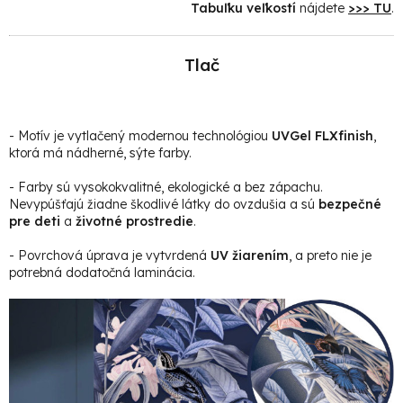
Tabuľku veľkostí
nájdete
>>> TU
.
Tlač
- Motív je vytlačený modernou technológiou
UVGel FLXfinish
,
ktorá má nádherné, sýte farby.
- Farby sú vysokokvalitné, ekologické a bez zápachu.
Nevypúšťajú žiadne škodlivé látky do ovzdušia a sú
bezpečné
pre deti
a
životné prostredie
.
- Povrchová úprava je vytvrdená
UV žiarením
, a preto nie je
potrebná dodatočná laminácia.