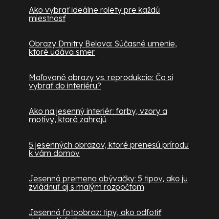
Ako vybrať ideálne rolety pre každú
miestnosť
Obrazy Dmitry Belova: Súčasné umenie,
ktoré udáva smer
Maľované obrazy vs. reprodukcie: Čo si
vybrať do interiéru?
Ako na jesenný interiér: farby, vzory a
motívy, ktoré zahrejú
5 jesenných obrazov, ktoré prenesú prírodu
k vám domov
Jesenná premena obývačky: 5 tipov, ako ju
zvládnuť aj s malým rozpočtom
Jesenná fotoobraz: tipy, ako odfotiť