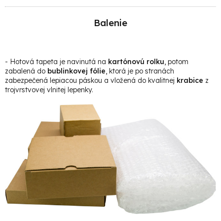
Balenie
- Hotová t
apeta je navinutá na
kartónovú rolku
, potom
zabalená do
bublinkovej fólie
, ktorá je po stranách
zabezpečená lepiacou páskou a vložená do kvalitnej
krabice
z
trojvrstvovej vlnitej lepenky.