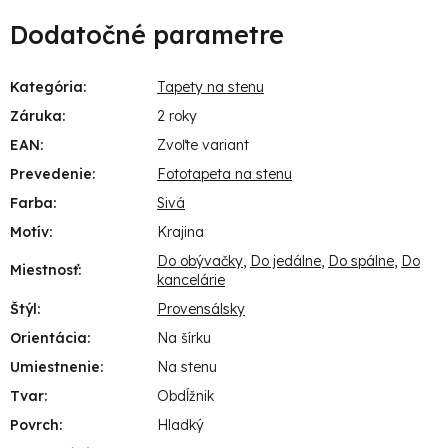
Dodatočné parametre
Kategória
:
Tapety na stenu
Záruka
:
2 roky
EAN
:
Zvoľte variant
Prevedenie
:
Fototapeta na stenu
Farba
:
Sivá
Motív
:
Krajina
Do obývačky
,
Do jedálne
,
Do spálne
,
Do
Miestnosť
:
kancelárie
Štýl
:
Provensálsky
Orientácia
:
Na šírku
Umiestnenie
:
Na stenu
Tvar
:
Obdĺžnik
Povrch
:
Hladký