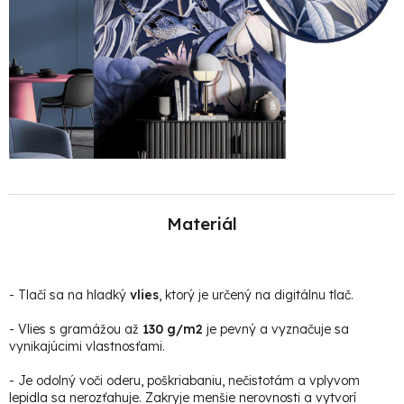
Materiál
-
Tlačí sa na hladký
vlies
, ktorý je určený na digitálnu tlač.
- Vlies s gramážou až
130 g/m2
je pevný a vyznačuje sa
vynikajúcimi vlastnosťami.
- Je odolný voči oderu, poškriabaniu, nečistotám a vplyvom
lepidla sa nerozťahuje. Zakryje menšie nerovnosti a vytvorí