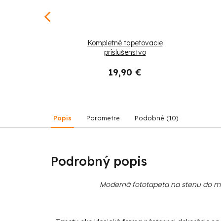
od
–25 %
arnevalová
Kompletné tapetovacie
akcia
príslušenstvo
19,90 €
45,90 €
Popis
Parametre
Podobné (10)
Podrobný popis
Moderná fototapeta na stenu do mod