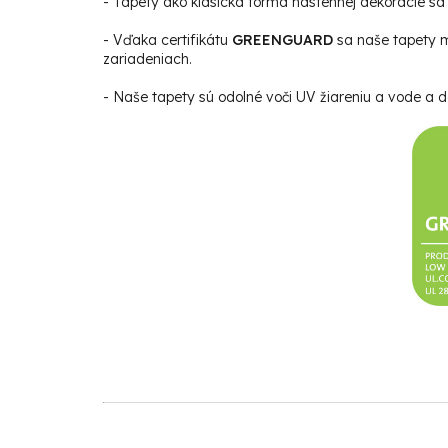
- Tapety ako klasická forma nástennej dekorácie sa s
- Vďaka certifikátu
GREENGUARD
sa naše tapety m
zariadeniach.
- Naše tapety sú odolné voči UV žiareniu a vode a da