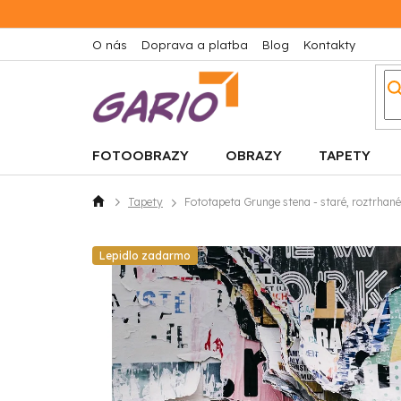
Prejsť
na
obsah
O nás
Doprava a platba
Blog
Kontakty
FOTOOBRAZY
OBRAZY
TAPETY
Tapety
Fototapeta Grunge stena - staré, roztrhané
Domov
Lepidlo zadarmo