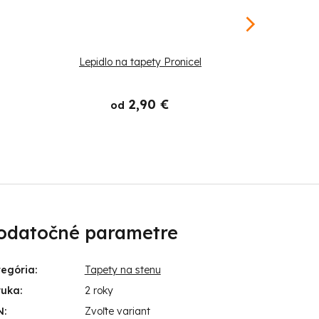
Lepidlo na tapety Pronicel
Štetec
2,90 €
od
odatočné parametre
tegória
:
Tapety na stenu
ruka
:
2 roky
N
:
Zvoľte variant