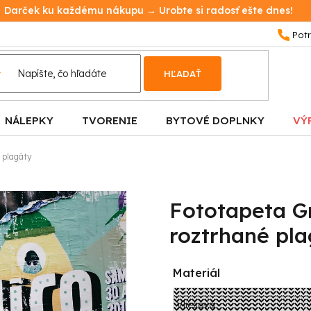
Darček ku každému nákupu → Urobte si radosť ešte dnes!
HĽADAŤ
NÁLEPKY
TVORENIE
BYTOVÉ DOPLNKY
VÝ
 plagáty
Fototapeta Gr
roztrhané pl
Materiál