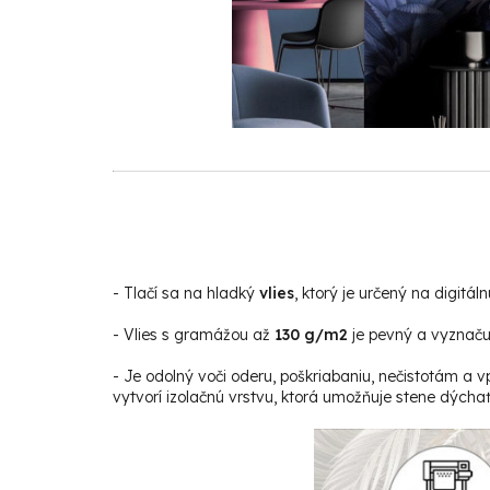
-
Tlačí sa na hladký
vlies
, ktorý je určený na digitáln
- Vlies s gramážou až
130 g/m2
je pevný a vyznačuj
- Je odolný voči oderu, poškriabaniu, nečistotám a v
vytvorí izolačnú vrstvu, ktorá umožňuje stene dýchať