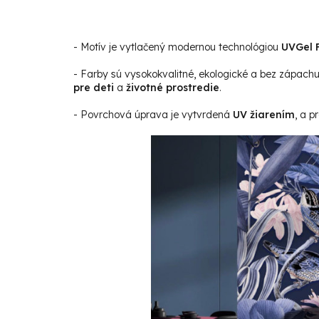
- Motív je vytlačený modernou technológiou
UVGel F
- Farby sú vysokokvalitné, ekologické a bez zápach
pre deti
a
životné prostredie
.
- Povrchová úprava je vytvrdená
UV žiarením
, a p