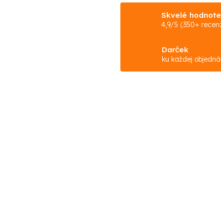
Skvelé hodnote
4,9/5 (350+ recenz
Darček
ku každej objedn