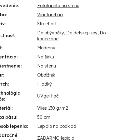
evedenie
:
Fototapeta na stenu
rba
:
Viacfarebná
ív
:
Street art
Do obývačky
,
Do detskej izby
,
Do
stnosť
:
kancelárie
l
:
Moderný
entácia
:
Na šírku
iestnenie
:
Na stenu
ar
:
Obdĺžnik
vrch
:
Hladký
chnológia
UVgel tlač
če
:
eriál
:
Vlies 130 g/m2
ka pásu
:
50 cm
sob lepenia
:
Lepidlo na podklad
datočné
ZADARMO lepidlo