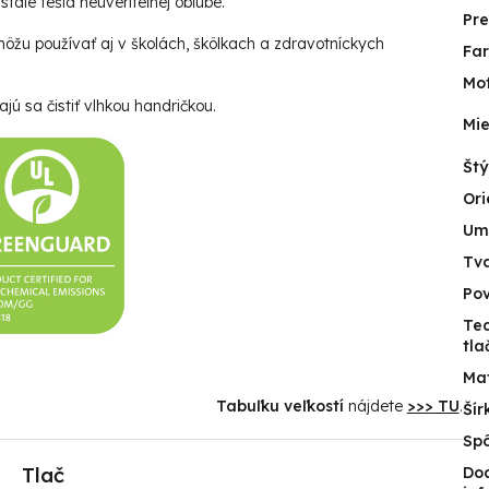
tále tešia neuveriteľnej obľube.
Pr
ôžu používať aj v školách, škôlkach a zdravotníckych
Fa
Mot
jú sa čistiť vlhkou handričkou.
Mie
Štý
Ori
Um
Tv
Po
Te
tla
Mat
Tabuľku veľkostí
nájdete
>>> TU
.
Šír
Spô
Tlač
Do