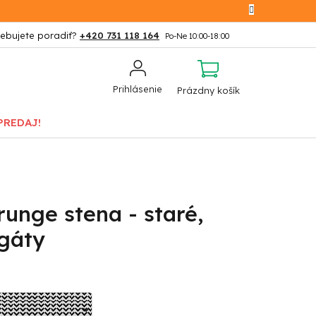
+420 731 118 164
NÁKUPNÝ
Prihlásenie
Prázdny košík
KOŠÍK
PREDAJ!
unge stena - staré,
agáty