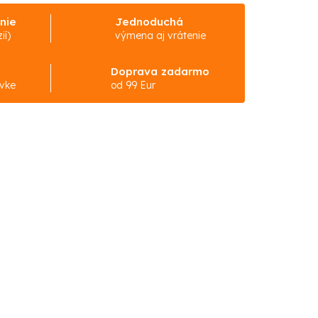
nie
Jednoduchá
ií)
výmena aj vrátenie
Doprava zadarmo
ávke
od 99 Eur