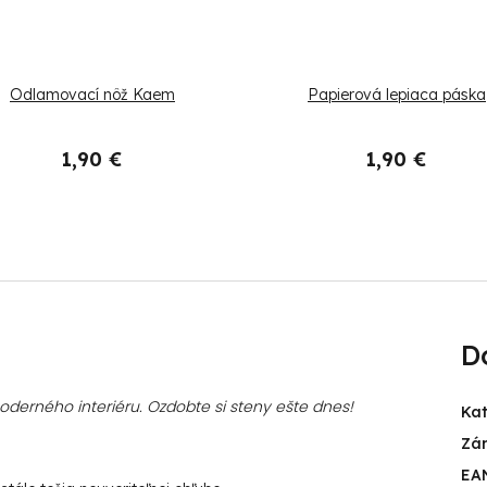
Odlamovací nôž Kaem
Papierová lepiaca páska
1,90 €
1,90 €
D
erného interiéru. Ozdobte si steny ešte dnes!
Ka
Zá
EA