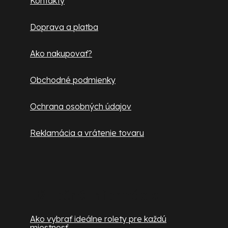
Kontakty
t
Doprava a platba
i
e
Ako nakupovať?
Obchodné podmienky
Ochrana osobných údajov
Reklamácia a vrátenie tovaru
Užitočné informácie
Ako vybrať ideálne rolety pre každú
miestnosť