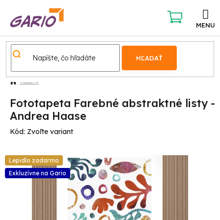
Prejsť
na
obsah
NÁKUPNÝ
KOŠÍK
HĽADAŤ
Tapety
Fototapeta Farebné abstraktné listy -
Andrea Haase
Kód:
Zvoľte variant
Lepidlo zadarmo
Exkluzívne na Gario