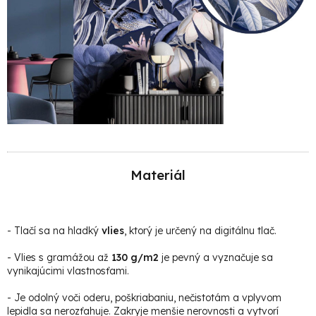
Materiál
-
Tlačí sa na hladký
vlies
, ktorý je určený na digitálnu tlač.
- Vlies s gramážou až
130 g/m2
je pevný a vyznačuje sa
vynikajúcimi vlastnosťami.
- Je odolný voči oderu, poškriabaniu, nečistotám a vplyvom
lepidla sa nerozťahuje. Zakryje menšie nerovnosti a vytvorí