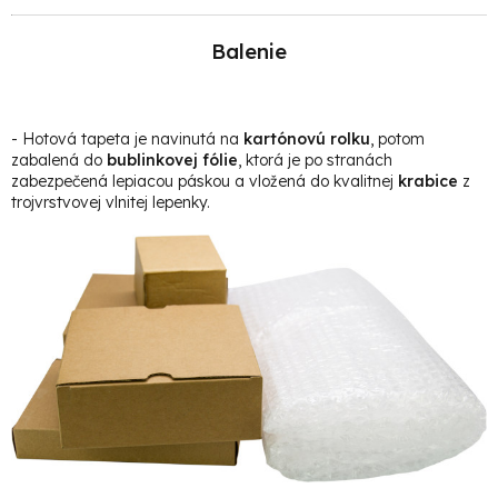
Balenie
- Hotová t
apeta je navinutá na
kartónovú rolku
, potom
zabalená do
bublinkovej fólie
, ktorá je po stranách
zabezpečená lepiacou páskou a vložená do kvalitnej
krabice
z
trojvrstvovej vlnitej lepenky.