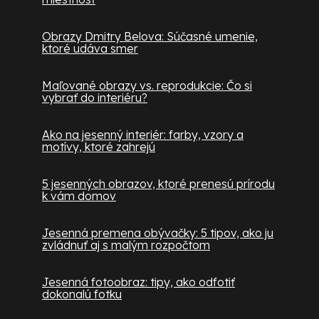
Obrazy Dmitry Belova: Súčasné umenie,
ktoré udáva smer
Maľované obrazy vs. reprodukcie: Čo si
vybrať do interiéru?
Ako na jesenný interiér: farby, vzory a
motívy, ktoré zahrejú
5 jesenných obrazov, ktoré prenesú prírodu
k vám domov
Jesenná premena obývačky: 5 tipov, ako ju
zvládnuť aj s malým rozpočtom
Jesenná fotoobraz: tipy, ako odfotiť
dokonalú fotku