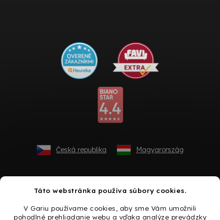
Česká republika
Magyarország
Táto webstránka používa súbory cookies.
V Gariu používame cookies, aby sme Vám umožnili
pohodlné prehliadanie webu a vďaka analýze prevádzky