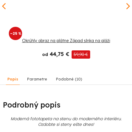
–25 %
Okrúhly obraz na plátne Západ slnka na pláži
44,75 €
od
59,90 €
Popis
Parametre
Podobné (10)
Podrobný popis
Moderná fototapeta na stenu do moderného interiéru.
Ozdobte si steny ešte dnes!