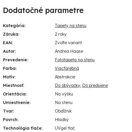
Dodatočné parametre
Kategória
:
Tapety na stenu
Záruka
:
2 roky
EAN
:
Zvoľte variant
Autor
:
Andrea Haase
Prevedenie
:
Fototapeta na stenu
Farba
:
Viacfarebná
Motív
:
Abstrakcie
Miestnosť
:
Do obývačky
,
Do predsiene
Orientácia
:
Na výšku
Umiestnenie
:
Na stenu
Tvar
:
Obdĺžnik
Povrch
:
Hladký
Technológia tlače
:
UVgel tlač