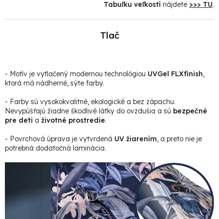
Tabuľku veľkostí
nájdete
>>> TU
.
Tlač
- Motív je vytlačený modernou technológiou
UVGel FLXfinish
,
ktorá má nádherné, sýte farby.
- Farby sú vysokokvalitné, ekologické a bez zápachu.
Nevypúšťajú žiadne škodlivé látky do ovzdušia a sú
bezpečné
pre deti
a
životné prostredie
.
- Povrchová úprava je vytvrdená
UV žiarením
, a preto nie je
potrebná dodatočná laminácia.