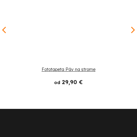
Fototapeta Páv na strome
29,90 €
od
Z
á