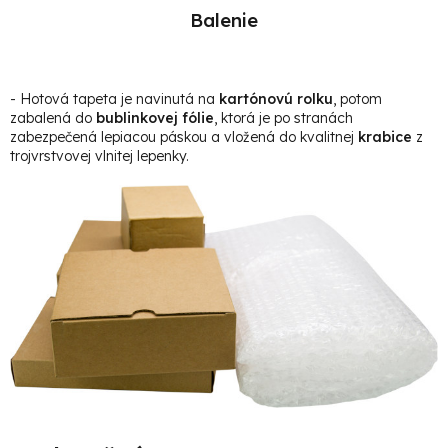
Balenie
- Hotová t
apeta je navinutá na
kartónovú rolku
, potom
zabalená do
bublinkovej fólie
, ktorá je po stranách
zabezpečená lepiacou páskou a vložená do kvalitnej
krabice
z
trojvrstvovej vlnitej lepenky.