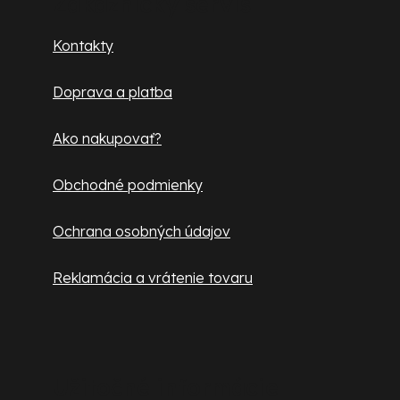
p
Zákaznícky servis
ä
Kontakty
t
Doprava a platba
i
e
Ako nakupovať?
Obchodné podmienky
Ochrana osobných údajov
Reklamácia a vrátenie tovaru
Užitočné informácie