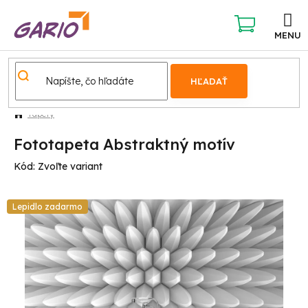
Prejsť
na
obsah
NÁKUPNÝ
KOŠÍK
HĽADAŤ
Tapety
Fototapeta Abstraktný motív
Kód:
Zvoľte variant
Lepidlo zadarmo