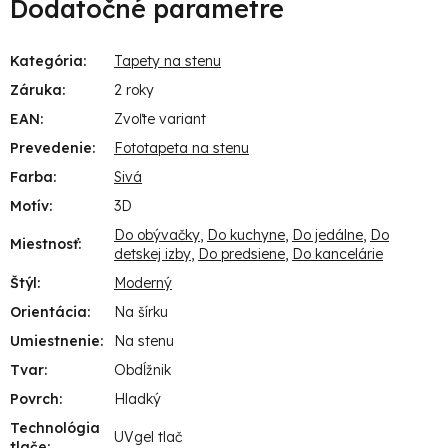
Dodatočné parametre
Kategória
:
Tapety na stenu
Záruka
:
2 roky
EAN
:
Zvoľte variant
Prevedenie
:
Fototapeta na stenu
Farba
:
Sivá
Motív
:
3D
Do obývačky
,
Do kuchyne
,
Do jedálne
,
Do
Miestnosť
:
detskej izby
,
Do predsiene
,
Do kancelárie
Štýl
:
Moderný
Orientácia
:
Na šírku
Umiestnenie
:
Na stenu
Tvar
:
Obdĺžnik
Povrch
:
Hladký
Technológia
UVgel tlač
tlače
: