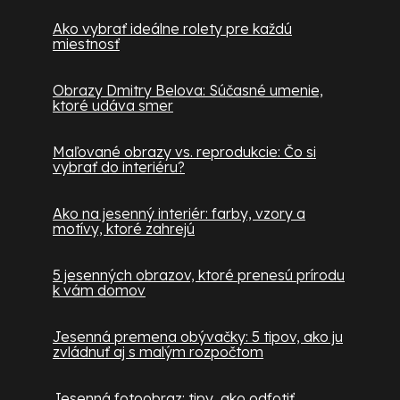
Ako vybrať ideálne rolety pre každú
miestnosť
Obrazy Dmitry Belova: Súčasné umenie,
ktoré udáva smer
Maľované obrazy vs. reprodukcie: Čo si
vybrať do interiéru?
Ako na jesenný interiér: farby, vzory a
motívy, ktoré zahrejú
5 jesenných obrazov, ktoré prenesú prírodu
k vám domov
Jesenná premena obývačky: 5 tipov, ako ju
zvládnuť aj s malým rozpočtom
Jesenná fotoobraz: tipy, ako odfotiť