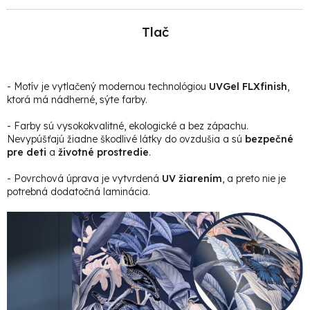
Tlač
- Motív je vytlačený modernou technológiou
UVGel FLXfinish
,
ktorá má nádherné, sýte farby.
- Farby sú vysokokvalitné, ekologické a bez zápachu.
Nevypúšťajú žiadne škodlivé látky do ovzdušia a sú
bezpečné
pre deti
a
životné prostredie
.
- Povrchová úprava je vytvrdená
UV žiarením
, a preto nie je
potrebná dodatočná laminácia.