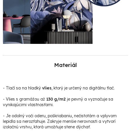
Materiál
-
Tlačí sa na hladký
vlies
, ktorý je určený na digitálnu tlač.
- Vlies s gramážou až
130 g/m2
je pevný a vyznačuje sa
vynikajúcimi vlastnosťami.
- Je odolný voči oderu, poškriabaniu, nečistotám a vplyvom
lepidla sa nerozťahuje. Zakryje menšie nerovnosti a vytvorí
izolačnú vrstvu, ktorá umožňuje stene dýchať.