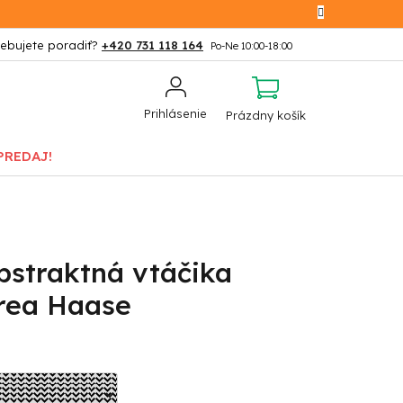
+420 731 118 164
NÁKUPNÝ
Prihlásenie
Prázdny košík
KOŠÍK
PREDAJ!
bstraktná vtáčika
drea Haase