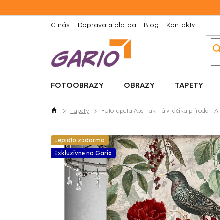
Prejsť
na
obsah
O nás
Doprava a platba
Blog
Kontakty
FOTOOBRAZY
OBRAZY
TAPETY
Tapety
Fototapeta Abstraktná vtáčika príroda - 
Domov
Lepidlo zadarmo
Exkluzívne na Gario