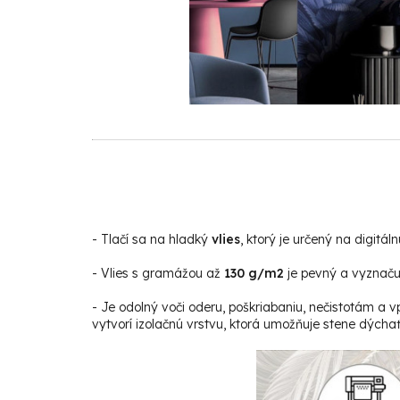
-
Tlačí sa na hladký
vlies
, ktorý je určený na digitáln
- Vlies s gramážou až
130 g/m2
je pevný a vyznačuj
- Je odolný voči oderu, poškriabaniu, nečistotám a v
vytvorí izolačnú vrstvu, ktorá umožňuje stene dýchať