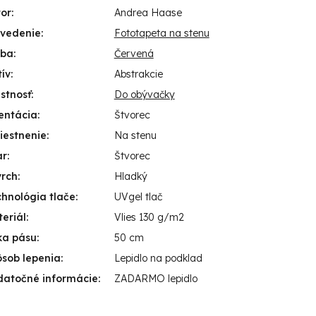
or
:
Andrea Haase
evedenie
:
Fototapeta na stenu
rba
:
Červená
ív
:
Abstrakcie
stnosť
:
Do obývačky
entácia
:
Štvorec
iestnenie
:
Na stenu
ar
:
Štvorec
vrch
:
Hladký
hnológia tlače
:
UVgel tlač
eriál
:
Vlies 130 g/m2
ka pásu
:
50 cm
sob lepenia
:
Lepidlo na podklad
datočné informácie
:
ZADARMO lepidlo