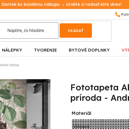
Darček ku každému nákupu → Urobte si radosť ešte dnes!
HĽADAŤ
NÁLEPKY
TVORENIE
BYTOVÉ DOPLNKY
VÝ
Andrea Haase
Fototapeta A
príroda - An
Materiál