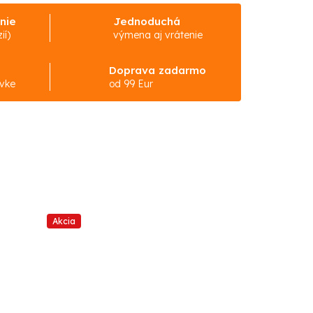
nie
Jednoduchá
ií)
výmena aj vrátenie
Doprava zadarmo
ávke
od 99 Eur
Akcia
Akcia