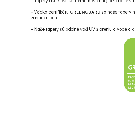
- Tapety ako klasická forma nástennej dekorácie sa s
- Vďaka certifikátu
GREENGUARD
sa naše tapety m
zariadeniach.
- Naše tapety sú odolné voči UV žiareniu a vode a da