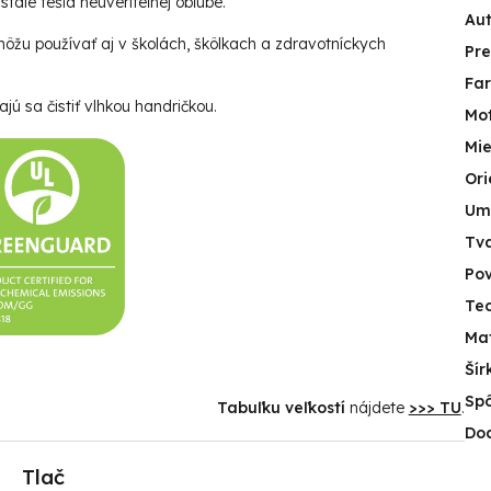
tále tešia neuveriteľnej obľube.
Aut
ôžu používať aj v školách, škôlkach a zdravotníckych
Pr
Fa
jú sa čistiť vlhkou handričkou.
Mot
Mie
Ori
Um
Tv
Po
Tec
Mat
Šír
Spô
Tabuľku veľkostí
nájdete
>>> TU
.
Do
Tlač