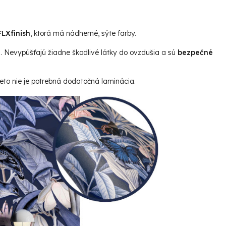
LXfinish
, ktorá má nádherné, sýte farby.
u. Nevypúšťajú žiadne škodlivé látky do ovzdušia a sú
bezpečné
reto nie je potrebná dodatočná laminácia.