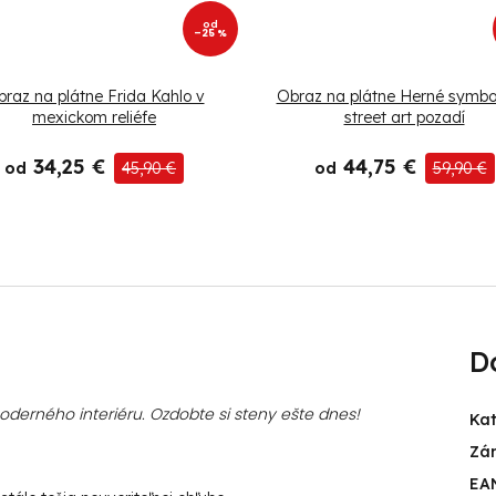
od
–25 %
raz na plátne Frida Kahlo v
Obraz na plátne Herné symbo
mexickom reliéfe
street art pozadí
34,25 €
44,75 €
od
45,90 €
od
59,90 €
D
erného interiéru. Ozdobte si steny ešte dnes!
Ka
Zá
EA