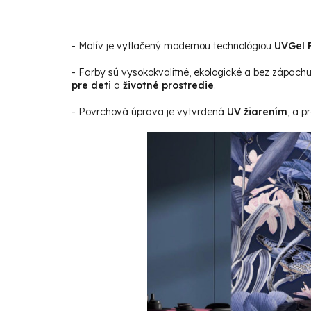
- Motív je vytlačený modernou technológiou
UVGel F
- Farby sú vysokokvalitné, ekologické a bez zápach
pre deti
a
životné prostredie
.
- Povrchová úprava je vytvrdená
UV žiarením
, a p