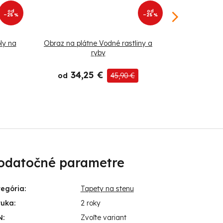
od
od
–25 %
–25 %
ly na
Obraz na plátne Vodné rastliny a
Obraz na pl
ryby
hrd
34,25 €
44
od
45,90 €
od
odatočné parametre
tegória
:
Tapety na stenu
ruka
:
2 roky
N
:
Zvoľte variant