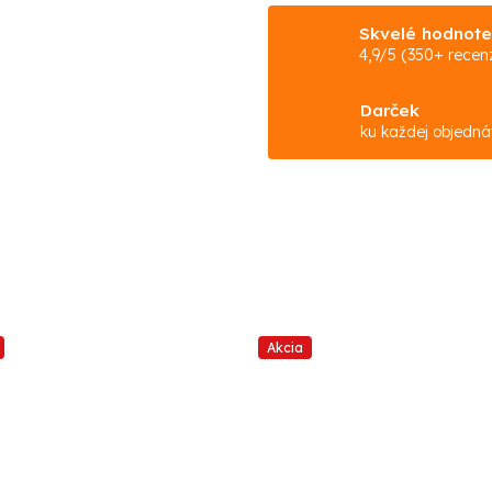
Skvelé hodnote
4,9/5 (350+ recenz
Darček
ku každej objedn
Akcia