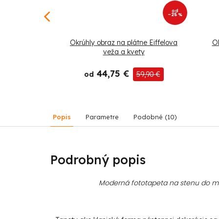
od
od
–25 %
–25 %
Muertos Frida
Okrúhly obraz na plátne Eiffelova
Ob
veža a kvety
44,75 €
45,90 €
od
59,90 €
Popis
Parametre
Podobné (10)
Podrobný popis
Moderná fototapeta na stenu do mod