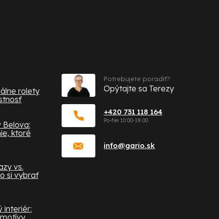
Kontakt
cie
Potrebujete poradiť?
Opýtajte sa Terezy
álne rolety
stnosť
+420 731 118 164
 Belova:
e, ktoré
info
@
gario.sk
zy vs.
o si vybrať
interiér:
 motívy,