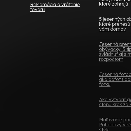
ktoré zahrejú
Reklamácia a vrátenie
tovaru
5 jesenných o
ktoré prenesú 
vám domov
Jesenná pre
obývačky: 5 tip
zvládnuť aj s
rozpočtom
Jesenná fotoob
ako odfotiť do
fotku
Ako vytvoriť ga
stenu krok za
Maľovanie podľ
Pohodový več
štýle