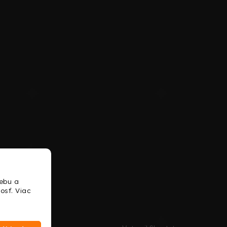
ebu a
osť. Viac