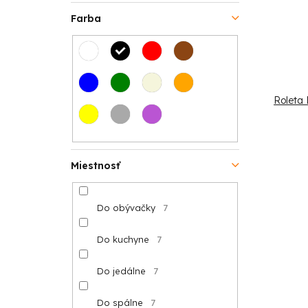
t
v
Farba
o
v
Roleta
Miestnosť
Do obývačky
7
Do kuchyne
7
Do jedálne
7
Do spálne
7