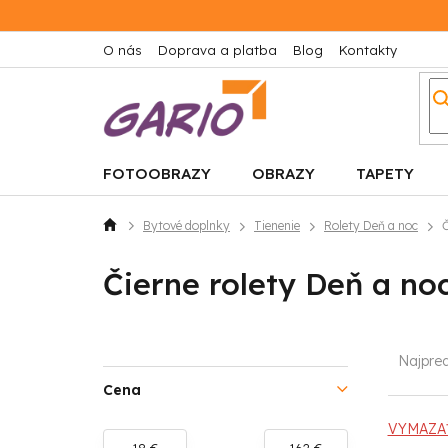
Prejsť
na
obsah
O nás
Doprava a platba
Blog
Kontakty
FOTOOBRAZY
OBRAZY
TAPETY
Bytové doplnky
Tienenie
Rolety Deň a noc
Č
Domov
Čierne rolety Deň a no
B
R
Najpre
o
a
Cena
č
d
VYMAZAŤ
18
€
162
€