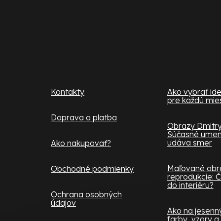
á
p
ä
Zákaznícky
Užitočné
servis
informá
t
i
Kontakty
Ako vybrať ide
pre každú mie
e
Doprava a platba
Obrazy Dmitry
Súčasné umeni
udáva smer
Ako nakupovať?
Maľované obra
Obchodné podmienky
reprodukcie: Č
do interiéru?
Ochrana osobných
údajov
Ako na jesenný 
farby, vzory a