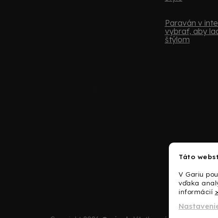
Paraván v inter
vybrať, aby lad
štýlom
Táto webst
V Gariu po
vďaka analý
informácií
Nastaveni