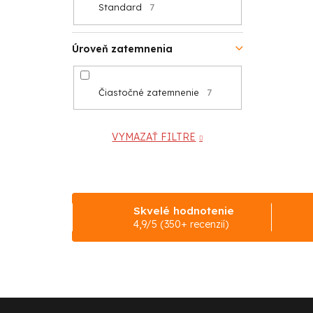
Standard
7
Úroveň zatemnenia
Čiastočné zatemnenie
7
VYMAZAŤ FILTRE
Skvelé hodnotenie
4,9/5 (350+ recenzií)
Z