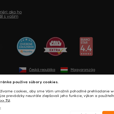
iéri: ako ho
il s vašim
Česká republika
Magyarország
ránka používa súbory cookies.
užívame cookies, aby sme Vám umožnili pohodlné prehliadanie w
ze prevádzky neustále zlepšovali jeho funkcie, výkon a použiteľn
>>> TU
.
e