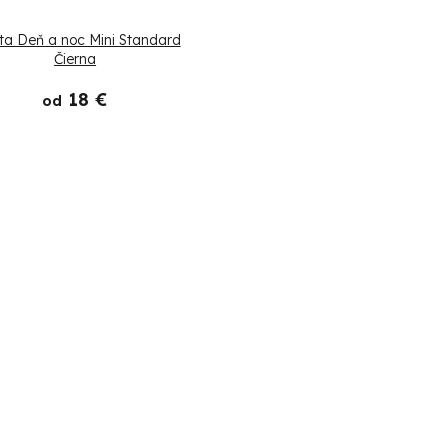
ta Deň a noc Mini Standard
Čierna
18 €
od
O
v
l
á
d
a
c
i
e
p
r