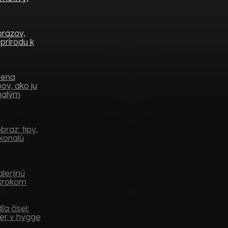
brazov,
prírodu k
mena
ov, ako ju
 malým
raz: tipy,
konalú
lerijnú
 krokom
a čísel:
er v hygge