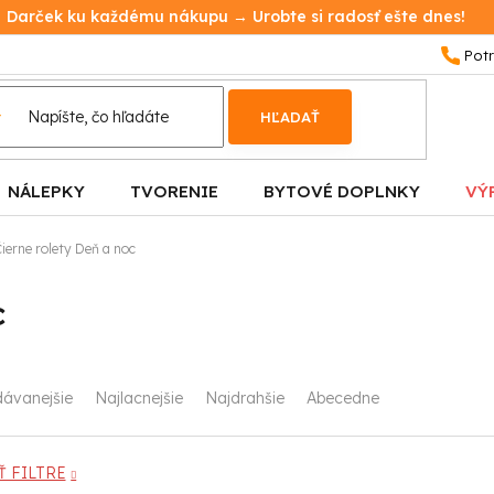
Darček ku každému nákupu → Urobte si radosť ešte dnes!
HĽADAŤ
NÁLEPKY
TVORENIE
BYTOVÉ DOPLNKY
VÝ
ierne rolety Deň a noc
c
dávanejšie
Najlacnejšie
Najdrahšie
Abecedne
 FILTRE