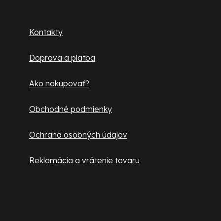
p
Zákaznícky servis
ä
Kontakty
t
Doprava a platba
i
e
Ako nakupovať?
Obchodné podmienky
Ochrana osobných údajov
Reklamácia a vrátenie tovaru
Užitočné informácie