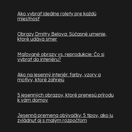
Ako vybrať ideálne rolety pre každú
miestnosť
Obrazy Dmitry Belova: Súčasné umenie,
ktoré udáva smer
Maľované obrazy vs. reprodukcie: Čo si
vybrať do interiéru?
Ako na jesenný interiér: farby, vzory a
motívy, ktoré zahrejú
5 jesenných obrazov, ktoré prenesú prírodu
k vám domov
Jesenná premena obývačky: 5 tipov, ako ju
zvládnuť aj s malým rozpočtom