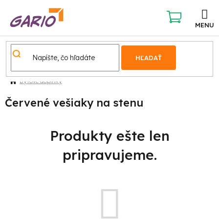
Prejsť
na
obsah
NÁKUPNÝ
KOŠÍK
HĽADAŤ
Bytové doplnky
Červené vešiaky na stenu
Produkty ešte len
pripravujeme.