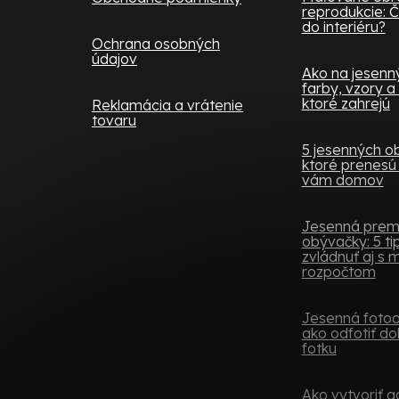
reprodukcie: Č
do interiéru?
Ochrana osobných
údajov
Ako na jesenný 
farby, vzory a
ktoré zahrejú
Reklamácia a vrátenie
tovaru
5 jesenných o
ktoré prenesú 
vám domov
Jesenná pre
obývačky: 5 tip
zvládnuť aj s
rozpočtom
Jesenná fotoob
ako odfotiť do
fotku
Ako vytvoriť ga