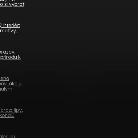
o si vybrať
interiér:
 motívy,
brazov,
prírodu k
mena
ov, ako ju
 malým
raz: tipy,
konalú
lerijnú