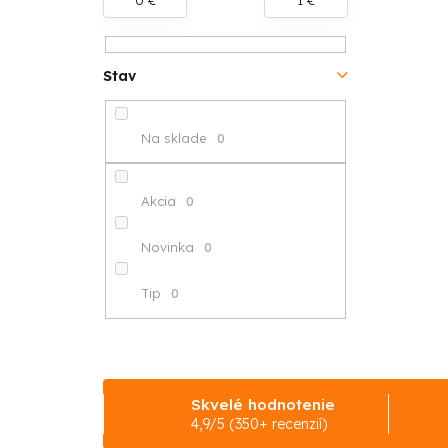
n
ý
Stav
p
a
Na sklade
0
n
e
Akcia
0
l
Novinka
0
Tip
0
Skvelé hodnotenie
4,9/5 (350+ recenzií)