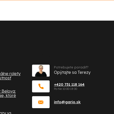
Kontakt
cie
Potrebujete poradiť?
Opýtajte sa Terezy
álne rolety
stnosť
+420 731 118 164
 Belova:
e, ktoré
info
@
gario.sk
zy vs.