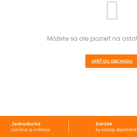
Môžete sa ale pozrieť na osta
SPÄŤ DO OBCHODU
Jednoduchá
Darček
výmena aj vrátenie
ku každej objednáv