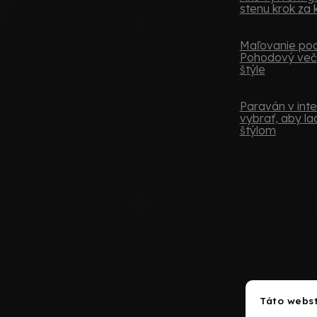
stenu krok za
Maľovanie podľ
Pohodový več
štýle
Paraván v inter
vybrať, aby lad
štýlom
Táto webst