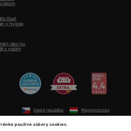
 krokom
a čísel:
er v hygge
iéri: ako ho
il s vašim
Česká republika
Magyarország
ránka používa súbory cookies.