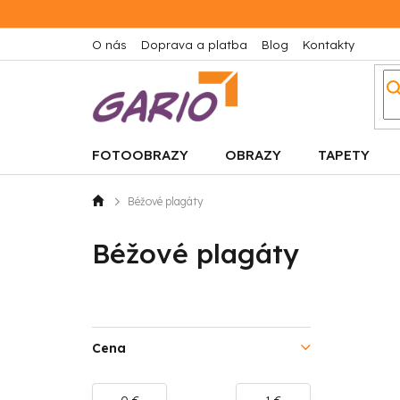
Prejsť
na
obsah
O nás
Doprava a platba
Blog
Kontakty
FOTOOBRAZY
OBRAZY
TAPETY
Béžové plagáty
Domov
Béžové plagáty
B
o
Cena
č
0
€
1
€