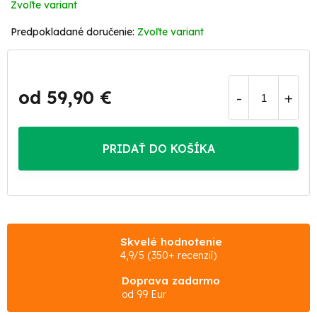
Zvoľte variant
Zvoľte variant
od
59,90 €
Jednotková
cena:
PRIDAŤ DO KOŠÍKA
Skvelé hodnotenie
4,9/5 (350+ recenzií)
Doprava zadarmo
od 99 Eur