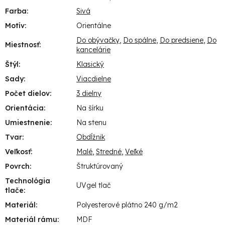
Farba
:
Sivá
Motív
:
Orientálne
Do obývačky
,
Do spálne
,
Do predsiene
,
Do
Miestnosť
:
kancelárie
Štýl
:
Klasický
Sady
:
Viacdielne
Počet dielov
:
3 dielny
Orientácia
:
Na šírku
Umiestnenie
:
Na stenu
Tvar
:
Obdĺžnik
Veľkosť
:
Malé
,
Stredné
,
Veľké
Povrch
:
Štruktúrovaný
Technológia
UVgel tlač
tlače
:
Materiál
:
Polyesterové plátno 240 g/m2
Materiál rámu
:
MDF