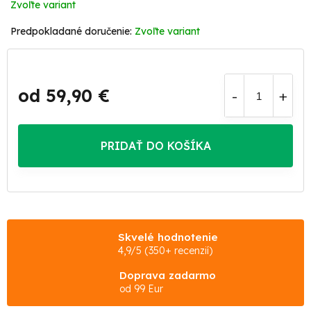
Zvoľte variant
Zvoľte variant
od
59,90 €
Jednotková
cena:
PRIDAŤ DO KOŠÍKA
Skvelé hodnotenie
4,9/5 (350+ recenzií)
Doprava zadarmo
od 99 Eur