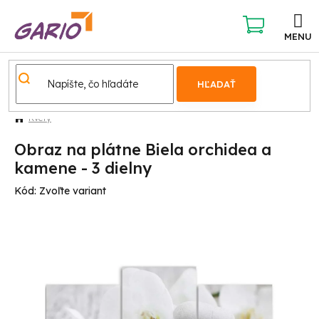
Prejsť
na
obsah
NÁKUPNÝ
KOŠÍK
HĽADAŤ
Kvety
Obraz na plátne Biela orchidea a
kamene - 3 dielny
Kód:
Zvoľte variant