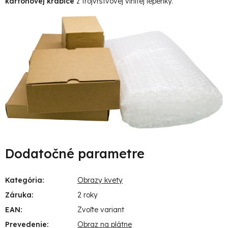
kartónovej krabice
z trojvrstvovej vlnitej lepenky.
Dodatočné parametre
Kategória
:
Obrazy kvety
Záruka
:
2 roky
EAN
:
Zvoľte variant
Prevedenie
:
Obraz na plátne