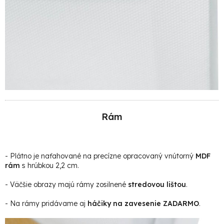
Rám
- Plátno je naťahované na precízne opracovaný vnútorný
MDF
rám
s hrúbkou 2,2 cm.
- Väčšie obrazy majú rámy zosilnené
stredovou lištou
.
- Na rámy pridávame aj
háčiky na zavesenie ZADARMO
.