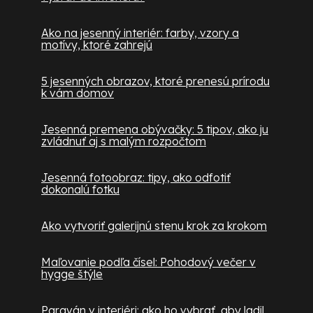
Ako na jesenný interiér: farby, vzory a
motívy, ktoré zahrejú
5 jesenných obrazov, ktoré prenesú prírodu
k vám domov
Jesenná premena obývačky: 5 tipov, ako ju
zvládnuť aj s malým rozpočtom
Jesenná fotoobraz: tipy, ako odfotiť
dokonalú fotku
Ako vytvoriť galerijnú stenu krok za krokom
Maľovanie podľa čísel: Pohodový večer v
hygge štýle
Paraván v interiéri: ako ho vybrať, aby ladil