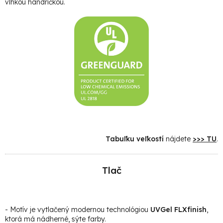
vlhkou handričkou.
Tabuľku veľkostí
nájdete
>>> TU
.
Tlač
- Motív je vytlačený modernou technológiou
UVGel FLXfinish
,
ktorá má nádherné, sýte farby.