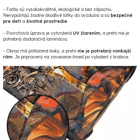
- Farby sú vysokokvalitné, ekologické a bez zápachu.
Nevypúšťajú žiadne škodlivé látky do ovzdušia a sú
bezpečné
pre deti
a
životné prostredie
.
- Povrchová úprava je vytvrdená
UV žiarením
, a preto nie je
potrebná dodatočná laminácia.
- Obraz má potlačené boky, a preto
nie je potrebný vonkajší
rám
. Je pripravený na zavesenie ihneď po vybalení z krabice.