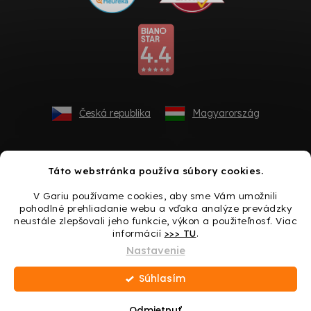
Česká republika
Magyarország
Táto webstránka používa súbory cookies.
V Gariu používame cookies, aby sme Vám umožnili
pohodlné prehliadanie webu a vďaka analýze prevádzky
neustále zlepšovali jeho funkcie, výkon a použiteľnosť. Viac
informácií
>>> TU
.
Vytvoril Shoptet
Nastavenie
Súhlasím
Copyright 2026
Gario.sk
. Všetky práva vyhradené.
Upraviť
nastavenie cookies
Odmietnuť