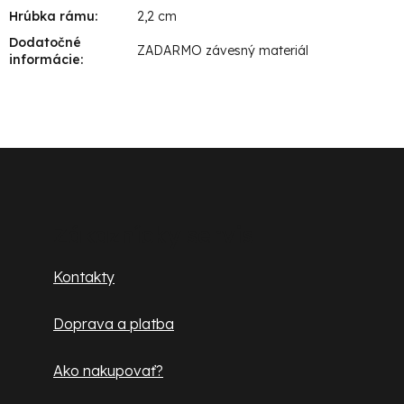
Hrúbka rámu
:
2,2 cm
Dodatočné
ZADARMO závesný materiál
informácie
:
Z
á
p
Zákaznícky servis
ä
Kontakty
t
Doprava a platba
i
e
Ako nakupovať?