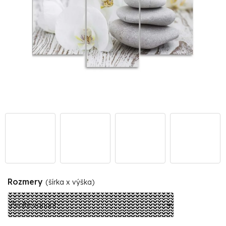
Rozmery
(šírka x výška)