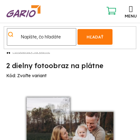
Prejsť
na
obsah
NÁKUPNÝ
KOŠÍK
HĽADAŤ
Fotoobrazy na plátne
2 dielny fotoobraz na plátne
Kód:
Zvoľte variant