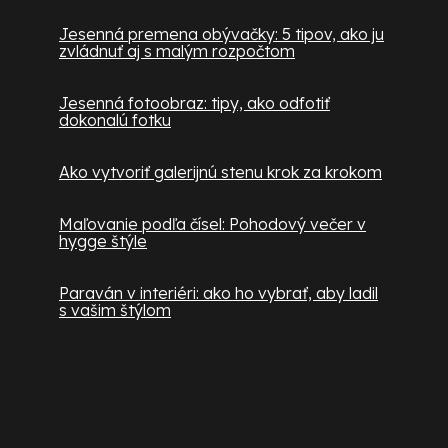
Jesenná premena obývačky: 5 tipov, ako ju
zvládnuť aj s malým rozpočtom
Jesenná fotoobraz: tipy, ako odfotiť
dokonalú fotku
Ako vytvoriť galerijnú stenu krok za krokom
Maľovanie podľa čísel: Pohodový večer v
hygge štýle
Paraván v interiéri: ako ho vybrať, aby ladil
s vašim štýlom
Kontakt