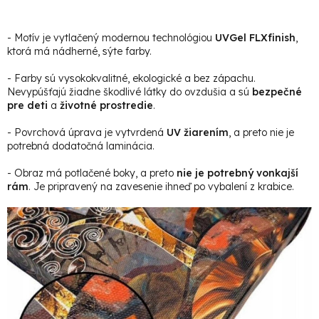
- Motív je vytlačený modernou technológiou
UVGel FLXfinish
,
ktorá má nádherné, sýte farby.
- Farby sú vysokokvalitné, ekologické a bez zápachu.
Nevypúšťajú žiadne škodlivé látky do ovzdušia a sú
bezpečné
pre deti
a
životné prostredie
.
- Povrchová úprava je vytvrdená
UV žiarením
, a preto nie je
potrebná dodatočná laminácia.
- Obraz má potlačené boky, a preto
nie je potrebný vonkajší
rám
. Je pripravený na zavesenie ihneď po vybalení z krabice.