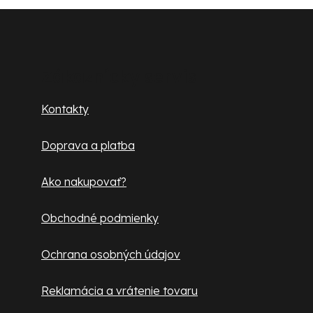
Z
á
p
Zákaznícky servis
ä
Kontakty
t
Doprava a platba
i
e
Ako nakupovať?
Obchodné podmienky
Ochrana osobných údajov
Reklamácia a vrátenie tovaru