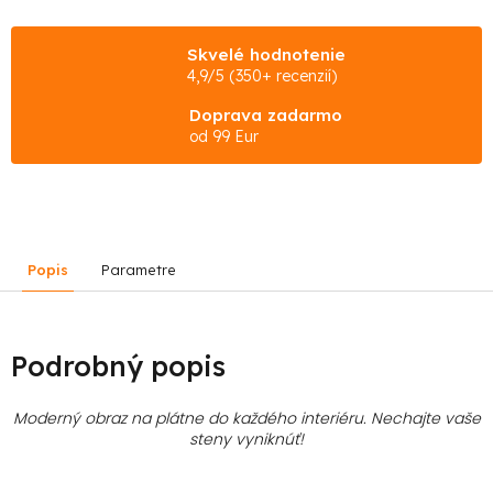
Skvelé hodnotenie
4,9/5 (350+ recenzií)
Doprava zadarmo
od 99 Eur
Popis
Parametre
Podrobný popis
Moderný obraz na plátne do každého interiéru. Nechajte vaše
steny vyniknúť!