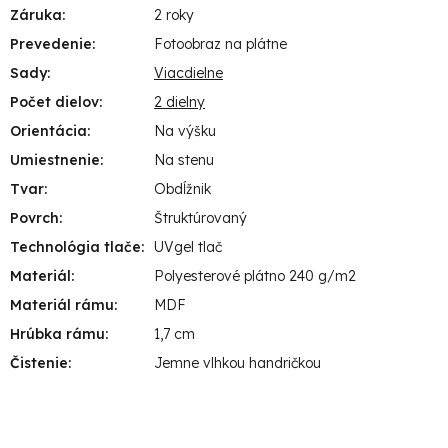
Záruka
:
2 roky
Prevedenie
:
Fotoobraz na plátne
Sady
:
Viacdielne
Počet dielov
:
2 dielny
Orientácia
:
Na výšku
Umiestnenie
:
Na stenu
Tvar
:
Obdĺžnik
Povrch
:
Štruktúrovaný
Technológia tlače
:
UVgel tlač
Materiál
:
Polyesterové plátno 240 g/m2
Materiál rámu
:
MDF
Hrúbka rámu
:
1,7 cm
Čistenie
:
Jemne vlhkou handričkou