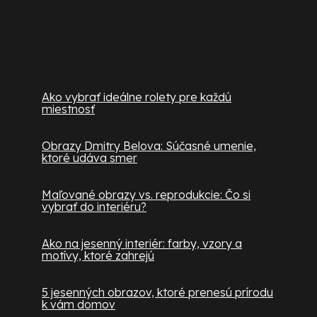
Užitočné informácie
Ako vybrať ideálne rolety pre každú
miestnosť
Obrazy Dmitry Belova: Súčasné umenie,
ktoré udáva smer
Maľované obrazy vs. reprodukcie: Čo si
vybrať do interiéru?
Ako na jesenný interiér: farby, vzory a
motívy, ktoré zahrejú
5 jesenných obrazov, ktoré prenesú prírodu
k vám domov