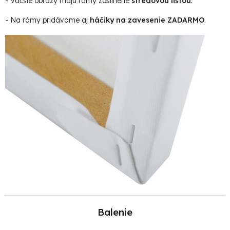
- Väčšie obrazy majú rámy zosilnené
stredovou lištou
.
- Na rámy pridávame aj
háčiky na zavesenie ZADARMO
.
Balenie